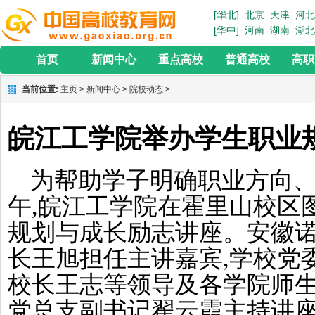
[华北]
北京
天津
河北
[华中]
河南
湖南
湖北
首页
新闻中心
重点高校
普通高校
高职
当前位置:
主页
>
新闻中心
>
院校动态
>
皖江工学院举办学生职业
为帮助学子明确职业方向、树
午,皖江工学院在霍里山校区
规划与成长励志讲座。安徽
长王旭担任主讲嘉宾,学校党
校长王志等领导及各学院师生
党总支副书记翟云霞主持讲