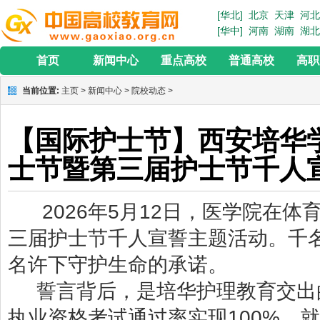
[华北]
北京
天津
河北
[华中]
河南
湖南
湖北
首页
新闻中心
重点高校
普通高校
高职
当前位置:
主页
>
新闻中心
>
院校动态
>
【国际护士节】西安培华学
士节暨第三届护士节千人
2026年5月12日，医学院在体
三届护士节千人宣誓主题活动。千
名许下守护生命的承诺。
誓言背后，是培华护理教育交出
执业资格考试通过率实现100%，