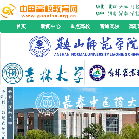
[华北]
北京
天津
河北
[华中]
河南
湖南
湖北
首页
新闻中心
重点高校
普通高校
高职
今
长
天，
春
我
中
们
医
就
药
是
大
农
学
院
的