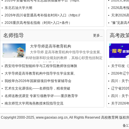
2026年安徽省高考考生志愿填报服务平台（https:
2026天
东北石油大学大纲
2026高
2026年四川省普通高考补报名时间+入口（https://
天津202
2026重庆高考报名指南（时间+入口+条件）
“豫”见新高
名师指导
高考政
更多...
大学导师是高等教育机构
大学导师 是高等教育机构中指导学生学业发展、
科研创新和职业规划的教师 ，其核心职责包括制定
[查看全文]
学习计划、提供学术指导...
艺术类专业全
西安培华学院智能科学与工程学院教师张佳琳陕
关于印发《
大学导师是高等教育机构中指导学生学业发展、
2026年
我校举办2026年国家级项目申报专家辅导会
四川：关于
艺术生文化课强化——名师指导，精准突破
辽宁省20
名师送教优课堂 专家引领教学评——重庆教育学
四川：关于
南京师范大学周海燕教授来院指导交流
关于202
Copyright 2000-2025, www.gaoxiao.org.cn, All Rights Reserved
高校教育网
版权所
备1