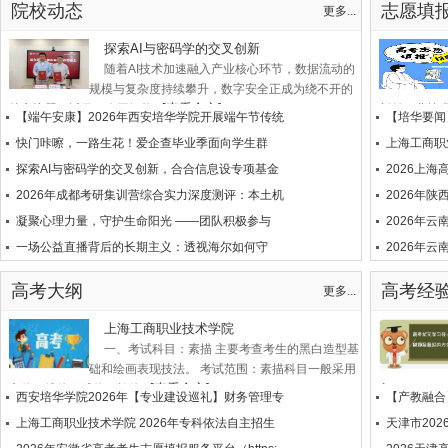
院校动态
志愿填
更多...
探索AI与密码学的交叉创新
随着AI技术加速融入产业核心环节，数据流动的
规模与复杂度持续攀升，数字安全正成为绕不开的
[查看全文]
核心议题。近日，人工智能...
新侨职业技术学
【端午安康】2026年西安培华学院开展端午节传统
【培华要闻
快门咔嚓，一路生花！爱企查毕业季面向学生群
上海工商职
探索AI与密码学的交叉创新，合合信息设专项基金
2026上
2026年成都考研集训营综合实力深度测评：本土机
2026年
凝聚心理力量，守护生命阳光 ——团队积极参与
2026年
一场公益直播背后的长期主义：透视海尔如何守
2026年
高考大纲
高考经
更多...
上海工商职业技术学院
一、考试科目：素描 主要考查考生的黑白造型基
础和绘画表现技法。 考试范围：素描科目一般采用
[查看全文]
方体、锥体、球体、柱体...
入口：（ http:/
西安培华学院2026年【专业建设巡礼】财务管理专
【产教融合
上海工商职业技术学院 2026年专科依法自主招生
天津市20