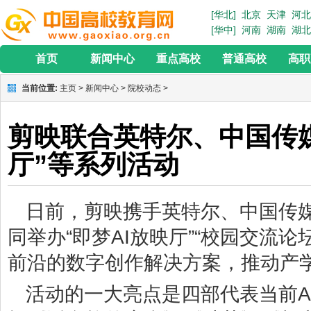
[华北]
北京
天津
河北
[华中]
河南
湖南
湖北
首页
新闻中心
重点高校
普通高校
高职
当前位置:
主页
>
新闻中心
>
院校动态
>
剪映联合英特尔、中国传媒
厅”等系列活动
日前，剪映携手英特尔、中国传
同举办“即梦AI放映厅”“校园交流
前沿的数字创作解决方案，推动产
活动的一大亮点是四部代表当前A