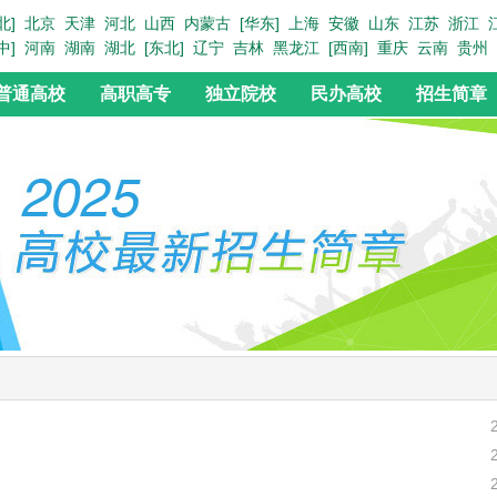
北]
北京
天津
河北
山西
内蒙古
[华东]
上海
安徽
山东
江苏
浙江
中]
河南
湖南
湖北
[东北]
辽宁
吉林
黑龙江
[西南]
重庆
云南
贵州
普通高校
高职高专
独立院校
民办高校
招生简章