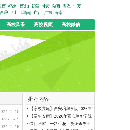
江西
福建
[西北]
新疆
甘肃
陕西
青海
宁夏
西藏
四川
[华南]
广西
广东
海南
高校风采
高校视频
高校微信
推荐内容
【家校共建】西安培华学院2026年“
2024-11-15
【端午安康】2026年西安培华学院
2024-11-15
开
快门咔嚓，一路生花！爱企查毕业
2024-11-15