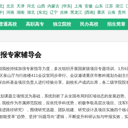
北]
北京
天津
河北
山西
内蒙古
[华东]
上海
安徽
山东
江苏
浙江
中]
河南
湖南
湖北
[东北]
辽宁
吉林
黑龙江
[西南]
重庆
云南
贵州
普通高校
高职高专
独立院校
民办高校
招生简章
申报专家辅导会
校持续加强专家指导力度，多次组织开展国家级项目专题培训。1月6
校区泉山厅与行政楼411会议室同步举行。会议邀请重庆市教科规划办副主
家自科基金项目负责人进行经验分享。副校长卢成武出席，各二级学院院
规划课题立项情况为基础，系统剖析了从全国布局到区域动态的发展趋势
，我校作为市属师范院校，应依托学科优势，积极争取高层次项目。沈军
推进路径研究》，围绕研究选题、团队组建、研究设计及项目实施四个核
“智能变革”趋势、坚持“问题导向”逻辑，不断提升科研认知与申报实效，