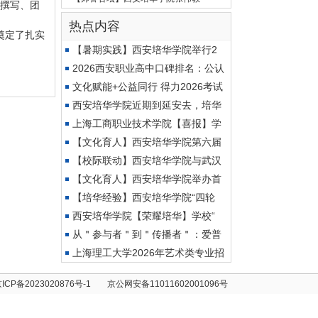
证撰写、团
热点内容
奠定了扎实
【暑期实践】西安培华学院举行2
2026西安职业高中口碑排名：公认
靠
文化赋能+公益同行 得力2026考试
季
西安培华学院近期到延安去，培华
上海工商职业技术学院【喜报】学
【文化育人】西安培华学院第六届
【校际联动】西安培华学院与武汉
【文化育人】西安培华学院举办首
【培华经验】西安培华学院“四轮
西安培华学院【荣耀培华】学校“
从＂参与者＂到＂传播者＂：爱普
上海理工大学2026年艺术类专业招
生
ICP备2023020876号-1
京公网安备11011602001096号