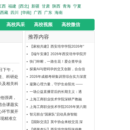
江西
福建
[西北]
新疆
甘肃
陕西
青海
宁夏
西藏
四川
[华南]
广西
广东
海南
高校风采
高校视频
高校微信
推荐内容
【家校共建】西安培华学院2026年“
【端午安康】2026年西安培华学院开
快门咔嚓，一路生花！爱企查毕业
探索AI与密码学的交叉创新，合合信
日下午，
任、科研处
2026年成都考研集训营综合实力深度
长及相关科
凝聚心理力量，守护生命阳光 ——
一场公益直播背后的长期主义：透
。他强调，
上海工商职业技术学院深耕产教融
结合课题实
上海工商职业技术学院2026年第六期
心环节展开
智元联合“国家队”启动具身智能
实现精准立
【国际交流】英中协会来校交流 深
【师誉杏坛】西安培华学院张伟教